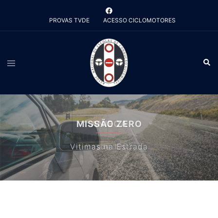
Saltar
para
PROVAS TVDE
ACESSO CICLOMOTORES
o
conteúdo
Alternar
Pesq
menu
MISSÃO ZERO
Vitimas na Estrada