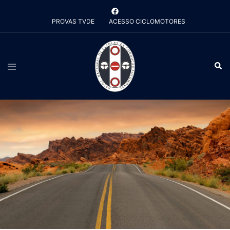
Saltar
para
PROVAS TVDE
ACESSO CICLOMOTORES
o
conteúdo
Alternar
Pesq
menu