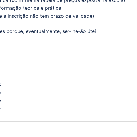
tica (confirme na tabela de preços exposta na escola)
 formação teórica e prática
e a inscrição não tem prazo de validade)
s porque, eventualmente, ser-lhe-ão útei
s
o
e