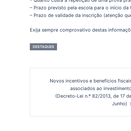
– Quanto custa a repetição de uma prova prá
– Prazo previsto pela escola para o início da
– Prazo de validade da inscrição (atenção qu
Exija sempre comprovativo destas informaçõe
DESTAQUES
Navegação
Novos incentivos e benefícios fiscai
de
associados ao investiment
(Decreto-Lei n.º 82/2013, de 17 d
artigos
Junho)