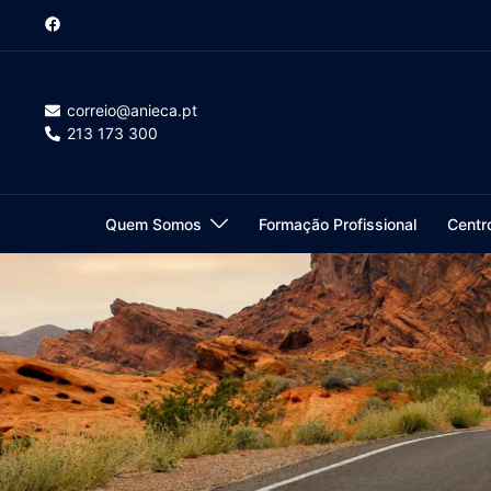
Saltar
para
o
conteúdo
correio@anieca.pt
213 173 300
Quem Somos
Formação Profissional
Centr