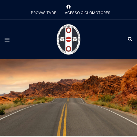
Saltar
para
PROVAS TVDE
ACESSO CICLOMOTORES
o
conteúdo
Alternar
Pesq
menu