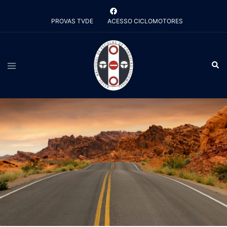
Saltar
para
PROVAS TVDE
ACESSO CICLOMOTORES
o
conteúdo
Alternar
Pesq
menu