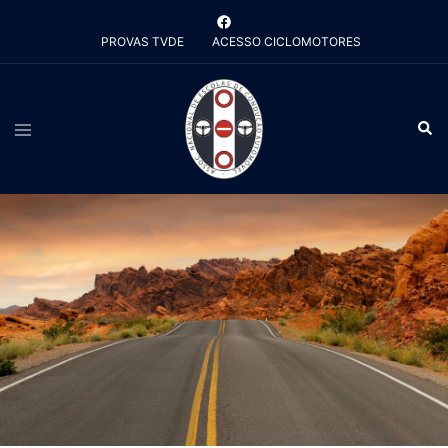
Saltar
para
PROVAS TVDE
ACESSO CICLOMOTORES
o
conteúdo
Alternar
Pesq
menu