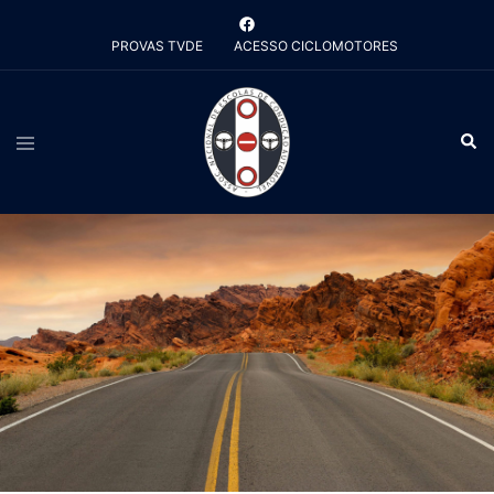
Saltar
para
PROVAS TVDE
ACESSO CICLOMOTORES
o
conteúdo
Alternar
Pesq
menu