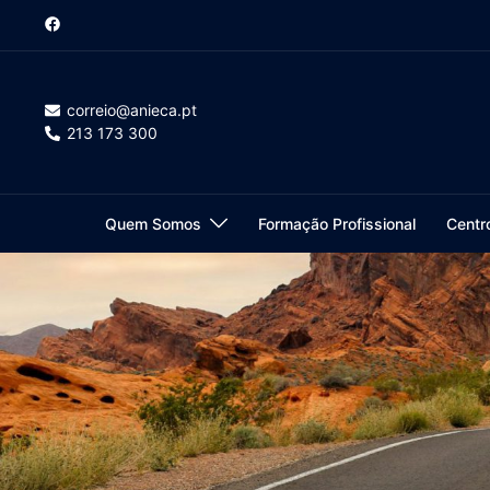
Saltar
para
o
conteúdo
correio@anieca.pt
213 173 300
Quem Somos
Formação Profissional
Centr