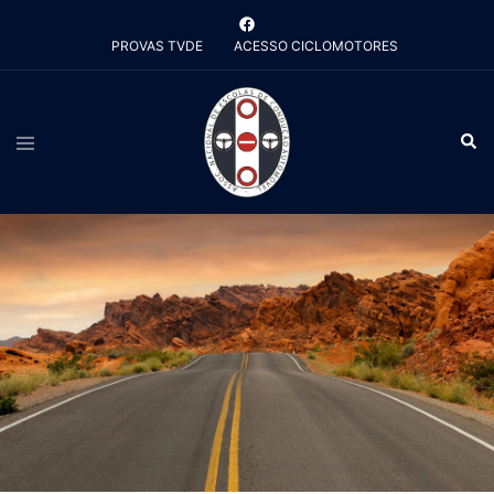
Saltar
para
PROVAS TVDE
ACESSO CICLOMOTORES
o
conteúdo
Alternar
Pesq
menu