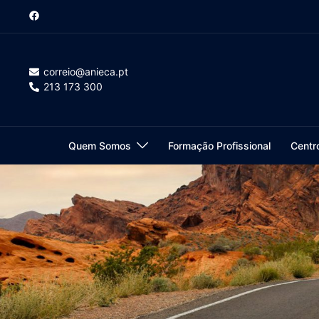
Saltar
para
o
conteúdo
correio@anieca.pt
213 173 300
Quem Somos
Formação Profissional
Centr