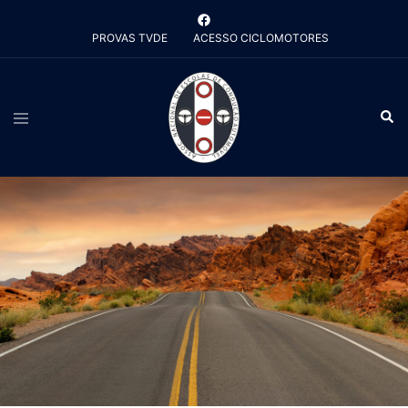
Saltar
para
PROVAS TVDE
ACESSO CICLOMOTORES
o
conteúdo
Alternar
Pesq
menu