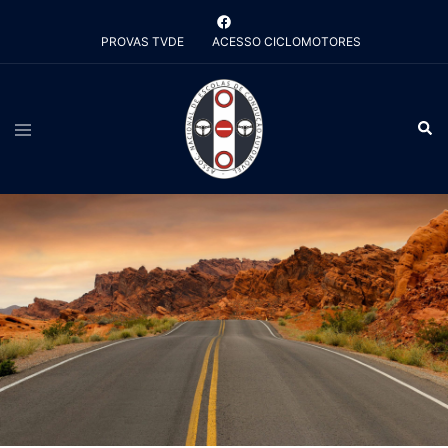
Saltar
para
PROVAS TVDE
ACESSO CICLOMOTORES
o
conteúdo
Alternar
Pesq
menu