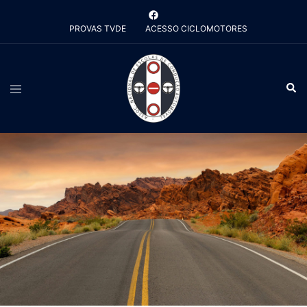
Saltar
para
PROVAS TVDE
ACESSO CICLOMOTORES
o
conteúdo
Alternar
Pesq
menu