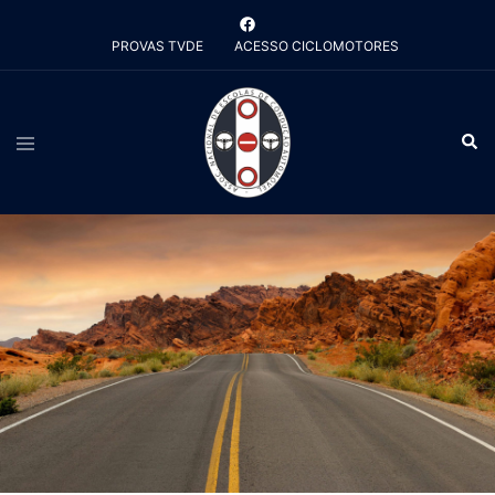
Saltar
para
PROVAS TVDE
ACESSO CICLOMOTORES
o
conteúdo
Alternar
Pesq
menu