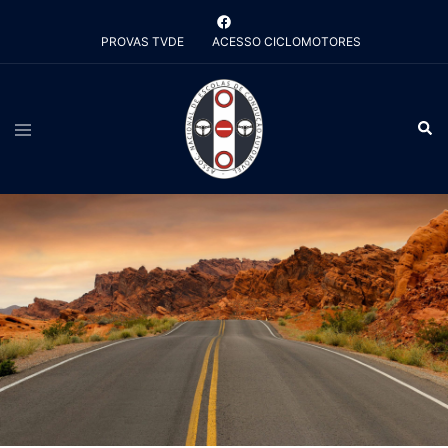
Saltar
para
PROVAS TVDE
ACESSO CICLOMOTORES
o
conteúdo
Alternar
Pesq
menu