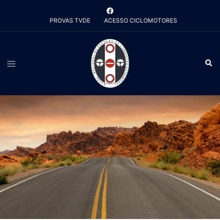
Saltar
para
PROVAS TVDE
ACESSO CICLOMOTORES
o
conteúdo
Alternar
Pesq
menu