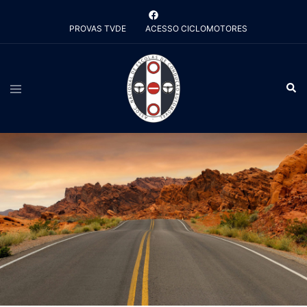
Saltar
para
PROVAS TVDE
ACESSO CICLOMOTORES
o
conteúdo
Alternar
Pesq
menu