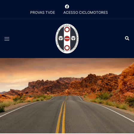
Saltar
para
PROVAS TVDE
ACESSO CICLOMOTORES
o
conteúdo
Alternar
Pesq
menu