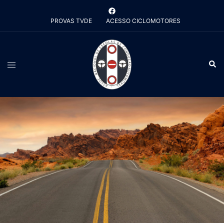
Saltar
para
PROVAS TVDE
ACESSO CICLOMOTORES
o
conteúdo
Alternar
Pesq
menu