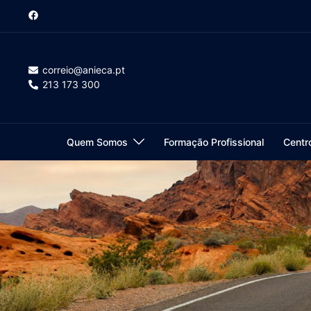
Saltar
para
o
conteúdo
correio@anieca.pt
213 173 300
Quem Somos
Formação Profissional
Centr