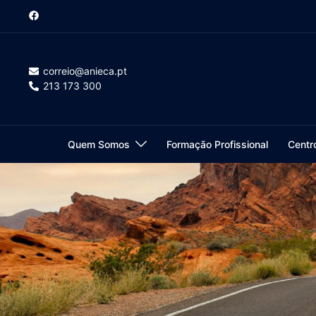
Saltar
para
o
conteúdo
correio@anieca.pt
213 173 300
Quem Somos
Formação Profissional
Centr