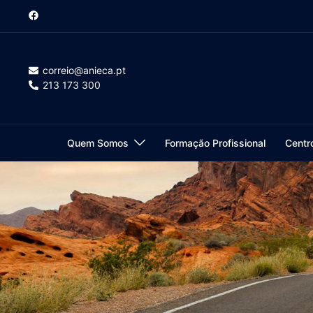
Saltar
para
o
conteúdo
correio@anieca.pt
213 173 300
Quem Somos
Formação Profissional
Centr