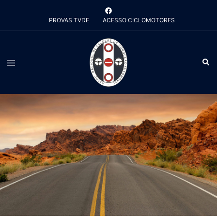
Saltar
para
PROVAS TVDE
ACESSO CICLOMOTORES
o
conteúdo
Alternar
Pesq
menu